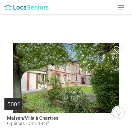
Toggl
naviga
500
€
Maison/Villa à Chartres
6 pièces
·
Chr. 18m²