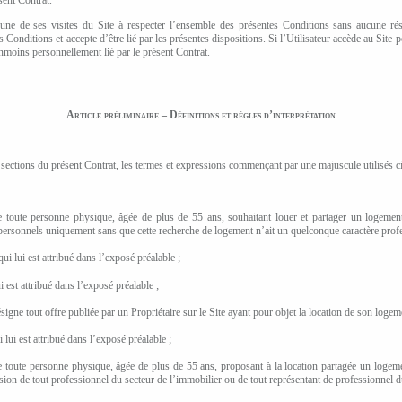
cune de ses visites du Site à respecter l’ensemble des présentes Conditions sans aucune rés
 Conditions et accepte d’être lié par les présentes dispositions. Si l’Utilisateur accède au Site
éanmoins personnellement lié par le présent Contrat.
Article préliminaire – Définitions et règles d’interprétation
 sections du présent Contrat, les termes et expressions commençant par une majuscule utilisés ci-
e toute personne physique, âgée de plus de
55 ans,
souhaitant louer et partager un logemen
personnels uniquement sans que cette recherche de logement n’ait un quelconque caractère profe
qui lui est attribué dans l’exposé préalable ;
i est attribué dans l’exposé préalable ;
signe tout offre publiée par un Propriétaire sur le Site ayant pour objet la location de son logem
i lui est attribué dans l’exposé préalable ;
e toute personne physique, âgée de plus de
55 ans,
proposant à la location partagée un logement
usion de tout professionnel du secteur de l’immobilier ou de tout représentant de professionnel d