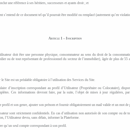
inclut une référence à ses héritiers, successeurs et ayants droit ; et
nt s’entend de ce document tel qu’il pourrait être modifié ou remplacé (autrement qu’en violatio
Article 1 – Inscription
’Utilisateur doit être une personne physique, consommateur au sens du droit de la consommati
lier ou de tout représentant de professionnel du secteur de l’immobilier), âgée de plus de
55 a
 Site est un préalable obligatoire à l’utilisation des Services du Site.
aire d’inscription correspondant au profil d’Utilisateur (Propriétaire ou Colocataire), dispon
plètes. Ces informations devront faire, par la suite, l’objet de mises à jour régulières, par 
e profil
et son genre
, ajouter son prénom et fournir obligatoirement
un mail valide et un mot de 
teur sont strictement confidentiels. En cas d’utilisation non autorisée de son compte ou de toute
on, l’Utilisateur devra, sans délais, informer la Plateforme.
éer qu’un seul compte correspondant à son profil.