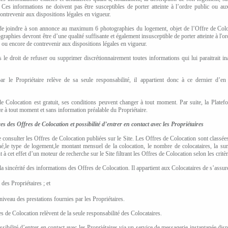
té. Ces informations ne doivent pas être susceptibles de porter atteinte à l’ordre public ou
contrevenir aux dispositions légales en vigueur.
re de joindre à son annonce au maximum
6
photographies du logement, objet de l’Offre de Coloc
ographies devront être d’une qualité suffisante et également insusceptible de porter atteinte à l
, ou encore de contrevenir aux dispositions légales en vigueur.
le droit de refuser ou supprimer discrétionnairement toutes informations qui lui paraitrait ina
le Propriétaire relève de sa seule responsabilité, il appartient donc à ce dernier d’en v
e Colocation est gratuit, ses conditions peuvent changer à tout moment. Par suite, la Platefo
ce à tout moment et sans information préalable du Propriétaire.
es des Offres de Colocation et possibilité d’entrer en contact avec les Propriétaires
e consulter les Offres de Colocation publiées sur le Site. Les Offres de Colocation sont classées 
é,
le type de logement,
le montant mensuel de la colocation
, le nombre de colocataires, la su
t à cet effet d’un moteur de recherche sur le Site filtrant les Offres de Colocation selon
les critè
a sincérité des informations des Offres de Colocation. Il appartient aux Colocataires de s’assure
des Propriétaires ; et
e niveau des prestations fournies par les Propriétaires.
s de Colocation relèvent de la seule responsabilité des Colocataires.
ssibilité d’entrer en contact avec les Propriétaires via un
service de messagerie instantanée dispo