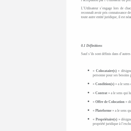
L’Utilisateur s’engage lors de cha
reconnaît
avoir pris connaissance des
toute autre entité juridique, il est n
0.1 Définitions
Sauf s’ils sont définis dans d’autres
«
Colocataire(s)
»
désign
personne
pour ses besoins 
«
Condition(s)
» a le sens 
«
Contrat
» a le sens qui lu
«
Offre de Colocation
» dé
«
Plateforme
» a le sens qu
«
Propriétaire(s)
»
désign
propriété juridique à l’excl