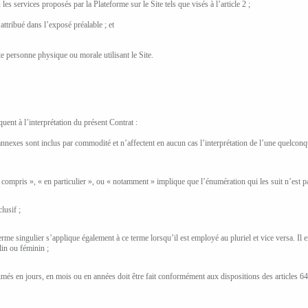
 les services proposés par la Plateforme sur le Site tels que visés à l’article 2 ;
t attribué dans l’exposé préalable ; et
te personne physique ou morale utilisant le Site.
uent à l’interprétation du présent Contrat :
es annexes sont inclus par commodité et n’affectent en aucun cas l’interprétation de l’une quelcon
compris », « en particulier », ou « notamment » implique que l’énumération qui les suit n’est pa
lusif ;
 terme singulier s’applique également à ce terme lorsqu’il est employé au pluriel et vice versa. I
lin ou féminin ;
imés en jours, en mois ou en années doit être fait conformément aux dispositions des articles 