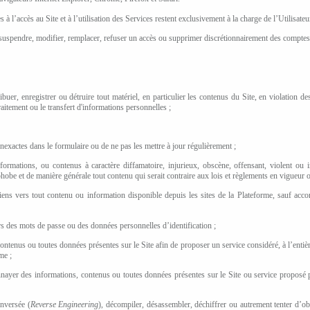
s à l’accès au Site et à l’utilisation des Services restent exclusivement à la charge de l’Utilisateu
 suspendre, modifier, remplacer, refuser un accès ou supprimer discrétionnairement des comptes 
ribuer, enregistrer ou détruire tout matériel, en particulier les contenus du Site, en violation de
traitement ou le transfert d'informations personnelles ;
inexactes dans le formulaire ou de ne pas les mettre à jour régulièrement ;
formations, ou contenus à caractère diffamatoire, injurieux, obscène, offensant, violent ou in
phobe et de manière générale tout contenu qui serait contraire aux lois et règlements en vigueu
iens vers tout contenu ou information disponible depuis les sites de la Plateforme, sauf accor
urs des mots de passe ou des données personnelles d’identification ;
 contenus ou toutes données présentes sur le Site afin de proposer un service considéré, à l’enti
me ;
ayer des informations, contenus ou toutes données présentes sur le Site ou service proposé pa
inversée (
Reverse Engineering
), décompiler, désassembler, déchiffrer ou autrement tenter d’ob