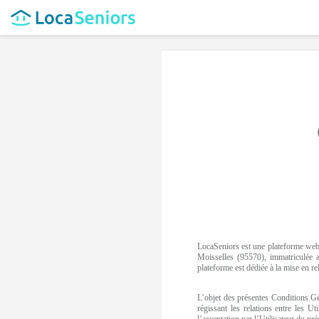
LocaSeniors est une plateforme web,
Moisselles (95570), immatriculée 
plateforme est dédiée à la mise en re
L’objet des présentes Conditions Gé
régissant les relations entre les U
l’acceptation par l’Utilisateur du pré