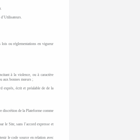
r.
d’Utilisateurs.
s lois ou r
é
glementations en vigueur
citant à la violence, ou à caractère
r ou aux bonnes mœurs ;
d exprès, écrit et préalable de de la
ère discrétion de la Plateforme comme
r le Site, sans l’accord expresse et
tenir le code source en relation avec