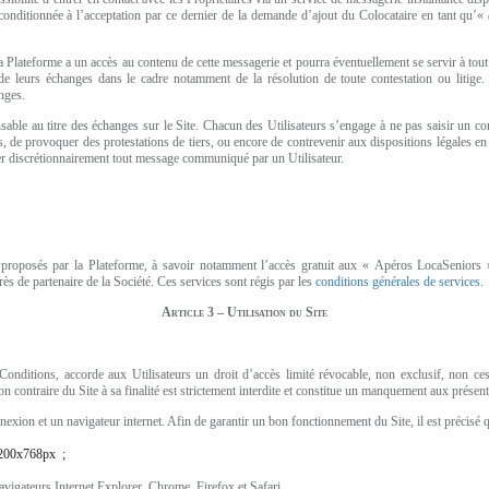
 conditionnée à l’acceptation par ce dernier de la demande d’ajout du Colocataire en tant qu’«
a Plateforme a un accès au contenu de cette messagerie et pourra éventuellement se servir à to
 de leurs échanges dans le cadre notamment de la résolution de toute contestation ou litige. 
nges.
sable au titre des échanges sur le Site. Chacun des Utilisateurs
s’engage à ne pas saisir un con
 de provoquer des protestations de tiers, ou encore de contrevenir aux dispositions légales en
er discrétionnairement tout message communiqué par un Utilisateur.
 proposés par la Plateforme, à savoir notamment l’accès gratuit aux « Apéros
Loca
S
e
niors 
ès de partenaire de la Société. Ces services sont régis par les
conditions générales de services
.
Article 3 – Utilisation du Site
Conditions, accorde aux Utilisateurs un droit d’accès limité révocable, non exclusif, non cess
ion contraire du Site à sa finalité est strictement interdite et constitue un manquement aux présen
nnexion et un navigateur internet. Afin de garantir un bon fonctionnement du Site, il est précisé q
200x768px ;
avigateurs Internet Explorer, Chrome, Firefox et Safari.