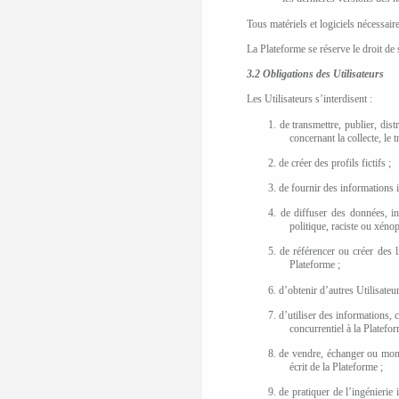
Tous matériels et logiciels nécessaire
La Plateforme se réserve le droit de
3.2
Obligations des Utilisateurs
Les Utilisateurs s’interdisent :
1. de transmettre, publier, dist
concernant la collecte, le 
2. de créer des profils fictifs ;
3. de fournir des informations 
4. de diffuser des données, in
politique, raciste ou xéno
5. de référencer ou créer des l
Plateforme ;
6. d’obtenir d’autres Utilisate
7. d’utiliser des informations,
concurrentiel à la Platefor
8. de vendre, échanger ou monn
écrit de la Plateforme ;
9. de pratiquer de l’ingénierie 