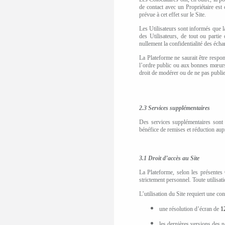
de contact avec un Propriétaire est
prévue à cet effet sur le Site.
Les Utilisateurs sont informés que l
des Utilisateurs, de tout ou partie
nullement la confidentialité des écha
La Plateforme ne saurait être respon
l’ordre public ou aux bonnes mœurs,
droit de modérer ou de ne pas publi
2.3 Services supplémentaires
Des services supplémentaires sont
bénéfice de remises et réduction aupr
3.1
Droit d’accès au Site
La Plateforme, selon les présentes 
strictement personnel. Toute utilisat
L’utilisation du Site requiert une co
une résolution d’écran de
1
les dernières versions des n