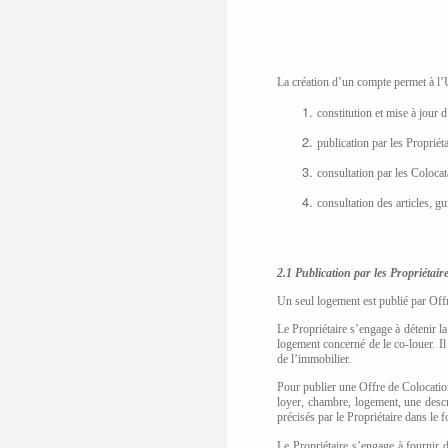
La création d’un compte permet à l’
constitution et mise à jour d
publication par les Propriét
consultation par les Colocata
consultation des articles, gu
2.1 Publication par les Propriét
air
Un seul logement est publié par Off
Le Propriétaire s’engage à détenir l
logement concerné de le co-louer. I
de l’immobilier.
Pour publier une Offre de Colocation,
loyer,
chambre, logement
,
une desc
précisés par le Propriétaire dans le f
Le Propriétaire s’engage à fournir d