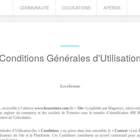
COMMUNAUTÉ
COLOCATIONS
APÉROS
Conditions Générales d'Utilisatio
LocaSeniors
 accessible à l’adresse
www.locaseniors.com
(le «
Site
») exploitée par Magensys, micro-entre
au registre du commerce et des sociétés de Pontoise sous le numéro d’identification 499 0
lation de Colocataires.
nérales d’Utilisation (les «
Conditions
» ou prises dans leur ensemble, le «
Contrat
») est d
tilisateurs du Site et la Plateforme. Ces Conditions constituent un accord contractuel pour
sent Contrat.