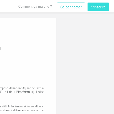
Comment ça marche ?
Se connecter
S'inscrire
n
prise, domiciliée 38, rue de Paris à
69 144 (la «
Plateforme
»). Ladite
e définir les termes et les conditions
 une durée indéterminée à compter de