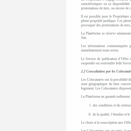
caractéristiques ou sa disponibili
protestations de tiers, ou encore de 
Il est possible pour le Propriétai
pleine propriété juridique. Ces phot
provoquer des protestations de tiers
La Plateforme se réserve néanmoins 
Site.
Les informations communiquées par 
immédiatement toute erreur.
Le Service de publication d’Offre d
suspendre ou restreindre ledit Servi
2.2 Consultation par les Colocatair
Les Colocataires ont la possibilité d
zone géographique du bien concern
logement
. Les Colocataires disposen
La Plateforme ne garantit nullement l
des conditions et du sérieux 
de la qualité, l’étendue et l
Le choix et la souscription aux Offre
Les Colocataires ont, en outre, la po