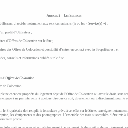
Article 2 – Les Services
Utilisateur d’accéder notamment aux services suivants (le ou les «
Service(s)
») :
’un profil d’Utilisateur ;
aires d’Offres de Colocation sur le Site ;
ires des Offres de Colocation et possibilité d’entrer en contact avec les Propriétaires ; et
ides, conseils et informations publiés sur le Site.
es
d’Offres de Colocation
re de Colocation.
a pleine et entière propriété du logement objet de l’Offre de Colocation
ou avoir le droit, sans res
l s'engage à ne
pas intervenir à quelque titre que ce soit, directement ou indirectement, pour le
 le Propriétaire doit remplir le formulaire prévu à cet effet sur le Site et renseigner notamment
ription, les équipements et des photographies
. L’ensemble des frais susceptibles d’être mis à 
ormulaire précité.
es informations exactes et actualisées quant à, notamment, la description de son logement, sa 