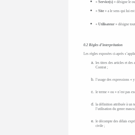
«
Service(s)
» désigne le ou
«
Site
» a le sens qui lui es
«
Utilisateur
» désigne tou
0.2 Règles d’interprétation
Les règles exposées ci-après s’appliq
les titres des articles et d
Contrat ;
l’usage des expressions « y 
le terme « ou » n’est pas exc
la définition attribuée à un
l’utilisation du genre mascu
le décompte des délais expr
civile ;