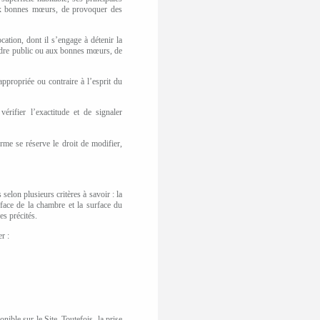
 aux bonnes mœurs,
de provoquer des
ation, dont il s’engage à détenir la
'ordre public ou aux bonnes mœurs, de
ppropriée ou contraire à l’esprit du
érifier l’exactitude et de signaler
rme se réserve le droit de modifier,
selon plusieurs critères à savoir : la
rface de la chambre et la surface du
res précités.
r :
nible sur le Site. Toutefois, la prise